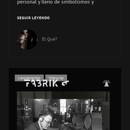
personal y lleno de simbolismos y
VIEJO
SEGUIR LEYENDO
CAFÉ
DE
EUROPA
El Qué?
–
(
N
+
8
)
Enlaces
Lanzamientos
,
Videoclip
2025
de
categorías