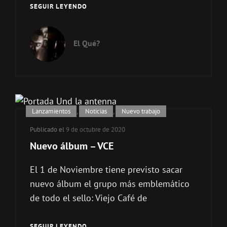
FABRIKA
SEGUIR LEYENDO
–
BROADCAST
SIGNAL
El Qué?
INTRUSION
Enlaces
Lanzamientos
,
Noticias
,
Nuevo trabajo
de
Publicado el
9 de octubre de 2020
categorías
Nuevo álbum – VCE
El 1 de Noviembre tiene previsto sacar
nuevo álbum el grupo más emblemático
de todo el sello: Viejo Café de
NUEVO
SEGUIR LEYENDO