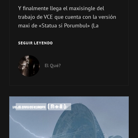
Y finalmente llega el maxisingle del
trabajo de VCE que cuenta con la versión
maxi de «Statua si Porumbul» (La
VIEJO
SEGUIR LEYENDO
CAFÉ
DE
EUROPA
El Qué?
–
FUEL
FOR
YOU
NOSTALGIA
(E.P)
Enlaces
Lanzamientos
,
Videoclip
de
categorías