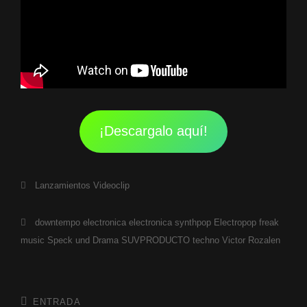
¡Descargalo aquí!
Categorías
Lanzamientos
Videoclip
Etiquetas,
downtempo
electronica
electronica synthpop
Electropop
freak
music
Speck und Drama
SUVPRODUCTO
techno
Victor Rozalen
Navegación
de
ENTRADA
Entrada