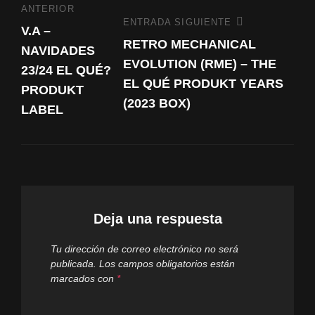
ANTERIOR
anterior
entradas
ENTRADA SIGUIENTE
Entrada
V.A –
siguiente
RETRO MECHANICAL
NAVIDADES
EVOLUTION (RME) – THE
23/24 EL QUÉ?
EL QUÉ PRODUKT YEARS
PRODUKT
(2023 BOX)
LABEL
Deja una respuesta
Tu dirección de correo electrónico no será
publicada.
Los campos obligatorios están
marcados con
*