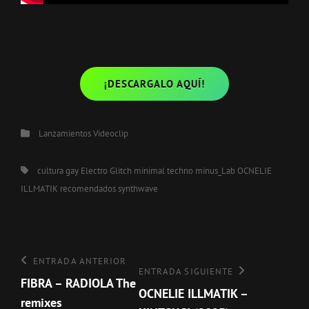
¡DESCARGALO AQUÍ!
Categorías
Lanzamientos
Videoclip
Etiquetas,
cultura gay
Electro
Glitch
minimal techno
minus_Lab
OCNELIE
ILLMATIK
recomendados
synthwave
Navegación
de
Entrada
ENTRADA ANTERIOR
entradas
Entrada
ENTRADA SIGUIENTE
anterior
FIBRA – RADIOLA The
siguiente
OCNELIE ILLMATIK –
remixes