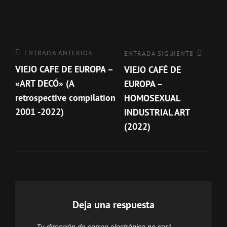
Navegación
de
entradas
Entrada
ENTRADA ANTERIOR
Entrada
ENTRADA SIGUIENTE
anterior
VIEJO CAFE DE EUROPA –
siguiente
VIEJO CAFÉ DE
«ART DECÓ» (A
EUROPA –
retrospective compilation
HOMOSEXUAL
2001 -2022)
INDUSTRIAL ART
(2022)
Deja una respuesta
Tu dirección de correo electrónico no será