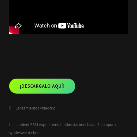
¡DESCARGALO AQUÍ!
Categorías
Lanzamientos
Videoclip
Etiquetas,
ambient
EBM
experimental
Industrial
neoclásica
Steampunk
synthwave
techno