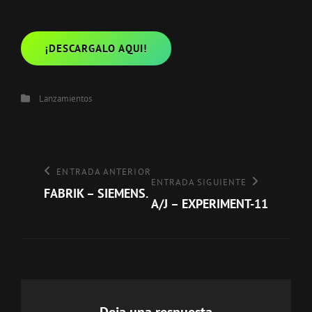
¡DESCARGALO AQUI!
Categorías
Lanzamientos
Navegación
de
Entrada
ENTRADA ANTERIOR
entradas
Entrada
ENTRADA SIGUIENTE
anterior
FABRIK – SIEMENS.
siguiente
A/J – EXPERIMENT-11
Deja una respuesta