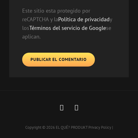
Este sitio esta protegido por
reCAPTCHA y la
Política de privacidad
y
los
Términos del servicio de Google
se
aplican.
https://icon-
https://icon-
icons.com/icons2/836/
icons.com/icons2/
icons.com_66802.png
icons.com_66804.
Copyright © 2026
EL QUÉ? PRODUKT
Privacy Policy
|