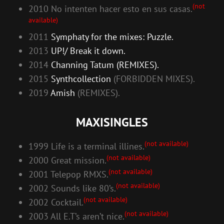
(not
2010 No intenten hacer esto en sus casas.
available)
2011
Symphaty for the mixes: Puzzle.
2013
UP!/ Break it down.
2014
Channing Tatum (REMIXES).
2015
Synthcollection
(FORBIDDEN MIXES).
2019
Amish
(REMIXES).
MAXISINGLES
(not available)
1999 Life is a terminal illines.
(not available)
2000 Great mission.
(not available)
2001 Telepop RMXS.
(not available)
2002 Sounds like 80’s.
(not available)
2002 Cocktail.
(not available)
2003 All E.T’s aren’t nice.