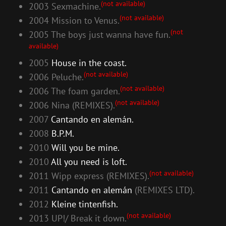
(not available)
2003 Sexmachine.
(not available)
2004 Mission to Venus.
(not
2005 The boys just wanna have fun.
available)
2005
House in the coast.
(not available)
2006 Peluche.
(not available)
2006 The foam garden.
(not available)
2006 Nina (REMIXES).
2007
Cantando en alemán.
2008
B.P.M.
2010
Will you be mine.
2010
All you need is loft.
(not available)
2011 Wipp express (REMIXES).
2011
Cantando en alemán
(REMIXES LTD).
2012
Kleine tintenfish.
(not available)
2013 UP!/ Break it down.