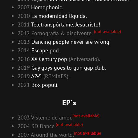
2007
Homophonic.
2010
La modernidad líquida.
2011
Teletranspórtame. Jesucristo!
(not available)
2012 Pornografia & disolvente.
2013
Dancing people never are wrong.
2014
Escape pod.
2016
XX Century pop
(Aniversario).
2019
Gay guys goes to gun gap club.
2019
AZ-5
(REMIXES).
2021
Box populi.
EP`s
(not available)
2003 Visteme de amor.
(not available)
2004 3D Dance.
(not available)
2007 Around the world.