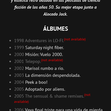
y estética retro basada en las películas de ciencia
ficción de los años 50. Su mejor etapa junto a
Alocado Jack.
ÁLBUMES
(not available)
1998 Adventures in LO-FI.
1999
Saturday night fiber.
2000
Misión: Vuelo 2000.
(not available)
2001 Telepop.
2002
Marisol rumbo a rio.
2003
La dimensión despendolada.
2004
Peek a boo!
2005
Adoptado por aliens.
(not
2005 The sensual & shame remixes.
available)
2006
Vaya final triste para una vida de mierda.