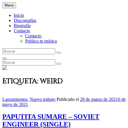
Saltar
Menú
al
EL QUÉ? PRODUKT
contenido
Inicio
Discografías
Biografía
Contacto
Contacto
Publica tu música
Buscar:
Buscar
Buscar
Buscar:
Buscar
Etiqueta:
weird
Enlaces
Lanzamientos
,
Nuevo trabajo
Publicado el
28 de marzo de 2021
6 de
de
mayo de 2021
categorías
PAPUTITA SUMARE – SOVIET
ENGINEER (SINGLE)