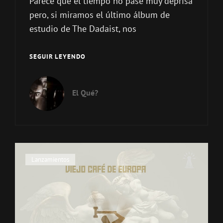
Parece que el tiempo no pase muy deprisa
pero, si miramos el último álbum de
estudio de The Dadaist, nos
THE
SEGUIR LEYENDO
DADAIST
–
A
El Qué?
PORTRAIT
OF
TRISTAN
TZARA
(2025)
Enlaces
Lanzamientos
de
categorías