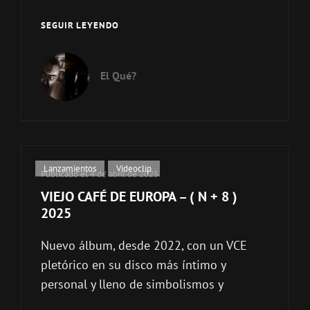
VIEJO
SEGUIR LEYENDO
CAFÉ
DE
EUROPA
El Qué?
–
FUEL
FOR
YOU
NOSTALGIA
(E.P)
Enlaces
Lanzamientos
,
Videoclip
Publicado el
4 de abril de 2025
de
VIEJO CAFÉ DE EUROPA – ( N + 8 )
categorías
2025
Nuevo álbum, desde 2022, con un VCE
pletórico en su disco más íntimo y
personal y lleno de simbolismos y