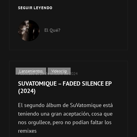
FABRIKA
SEGUIR LEYENDO
+
VIEJO
CAFE
El Qué?
DE
EUROPA
–
WESTERGASFABRIEK
(VCE
REMIXES)
Enlaces
Lanzamientos
,
Videoclip
Publicado el
29 de octubre de 2024
2024
de
SUVATOMIQUE – FADED SILENCE EP
categorías
(2024)
El segundo álbum de SuVatomique está
teniendo una gran aceptación, cosa que
nos orgullece, pero no podían faltar los
remixes