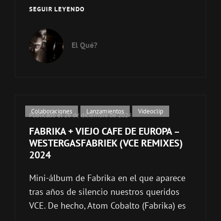
VIEJO
SEGUIR LEYENDO
CAFÉ
DE
EUROPA
El Qué?
–
(
N
+
8
)
Enlaces
Colaboraciones
,
Lanzamientos
,
Videoclip
Publicado el
26 de diciembre de 2024
2025
de
FABRIKA + VIEJO CAFE DE EUROPA –
categorías
WESTERGASFABRIEK (VCE REMIXES)
2024
Mini-álbum de Fabrika en el que aparece
tras años de silencio nuestros queridos
VCE. De hecho, Atom Cobalto (Fabrika) es