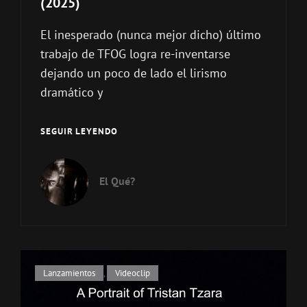
(2025)
El inesperado (nunca mejor dicho) último
trabajo de TFOG logra re-inventarse
dejando un poco de lado el lirismo
dramático y
TEARS
SEGUIR LEYENDO
FALL
OF
GABRIEL
El Qué?
–
PLANTA
ELÉCTRICA
DE
LÁGRIMAS
SUPERIORES
Enlaces
Lanzamientos
,
Videoclip
(2025)
de