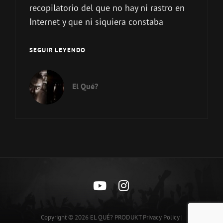
recopilatorio del que no hay ni rastro en
Internet y que ni siquiera constaba
OCNELIE
SEGUIR LEYENDO
ILLMATIK
–
AMBIENTHAI
El Qué?
(EXTENDED
RE-
ISSUE)
https://icon-
https://icon-
icons.com/icons2/836
icons.com/icons2
icons.com_66802.png
icons.com_66804.
Copyright © 2026
EL QUÉ? PRODUKT
Privacy Policy
|