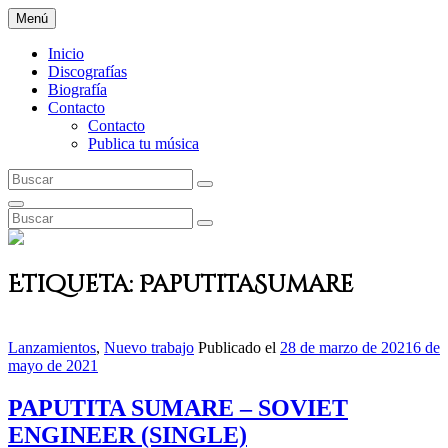
Saltar
Menú
al
EL QUÉ? PRODUKT
contenido
Inicio
Discografías
Biografía
Contacto
Contacto
Publica tu música
Buscar:
Buscar
Buscar
Buscar:
Buscar
Etiqueta:
PaputitaSumare
Enlaces
Lanzamientos
,
Nuevo trabajo
Publicado el
28 de marzo de 2021
6 de
de
mayo de 2021
categorías
PAPUTITA SUMARE – SOVIET
ENGINEER (SINGLE)