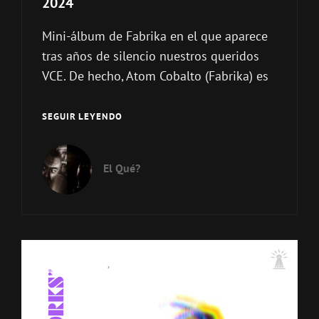
2024
Mini-álbum de Fabrika en el que aparece
tras años de silencio nuestros queridos
VCE. De hecho, Atom Cobalto (Fabrika) es
FABRIKA
SEGUIR LEYENDO
+
VIEJO
CAFE
El Qué?
DE
EUROPA
–
WESTERGASFABRIEK
(VCE
REMIXES)
Enlaces
Lanzamientos
,
Reediciones
2024
de
categorías