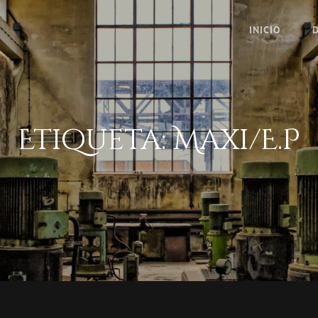
INICIO
Etiqueta:
Maxi/E.P