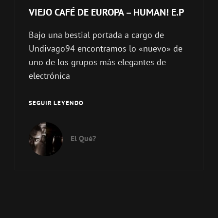
VIEJO CAFÉ DE EUROPA – HUMAN! E.P
Bajo una bestial portada a cargo de
Undivago94 encontramos lo «nuevo» de
uno de los grupos más elegantes de
electrónica
VIEJO
SEGUIR LEYENDO
CAFÉ
DE
EUROPA
El Qué?
–
HUMAN!
E.P