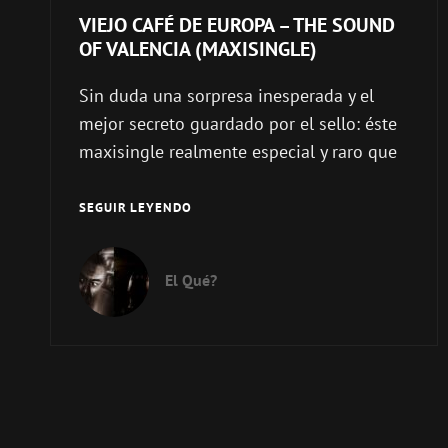
VIEJO CAFÉ DE EUROPA – THE SOUND
OF VALENCIA (MAXISINGLE)
Sin duda una sorpresa inesperada y el
mejor secreto guardado por el sello: éste
maxisingle realmente especial y raro que
VIEJO
SEGUIR LEYENDO
CAFÉ
DE
EUROPA
El Qué?
–
THE
SOUND
OF
VALENCIA
(MAXISINGLE)