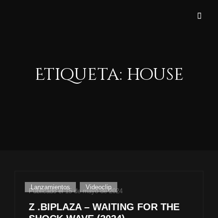
EL QUÉ? PRODUKT
Etiqueta:
house
Enlaces
Lanzamientos
,
Videoclip
Publicado el
15 de mayo de 2024
de
Z .BIPLAZA – WAITING FOR THE
categorías