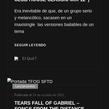
Era inevitable de que, de un grupo serio
y melancólico, sacasen en un
maxisingle las versiones bailables de un
tema
TEARS
SEGUIR LEYENDO
FALL
OF
El Qué?
GABRIEL
–
LETTER
FROM
THE
Enlaces
Lanzamientos
DISTANCE
de
(
Publicado el
24 de octubre de 2021
CLUB
categorías
TEARS FALL OF GABRIEL –
HOUSE
SONGS FROM THE DISTANCE