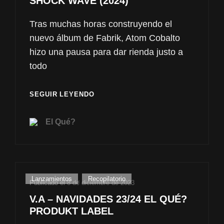
SHOCK WAVE (2024)
Tras muchas horas construyendo el
nuevo álbum de Fabrik, Atom Cobalto
hizo una pausa para dar rienda justo a
todo
Z
SEGUIR LEYENDO
.BIPLAZA
–
El Qué?
WAITING
FOR
THE
SHOCK
WAVE
Enlaces
Lanzamientos
,
Recopilatorio
(2024)
Publicado el
8 de diciembre de 2023
de
V.A – NAVIDADES 23/24 EL QUÉ?
categorías
PRODUKT LABEL