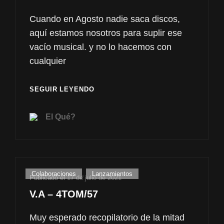
Cuando en Agosto nadie saca discos,
aquí estamos nosotros para suplir ese
vacío musical. y no lo hacemos con
cualquier
MATHEMATIQUES
SEGUIR LEYENDO
ARTIFICIELLES
–
El Qué?
F.G.T(FUNKY
GROOVY
TRAIN)
/WHERE
AT
Enlaces
Colaboraciones
,
Lanzamientos
YA
Publicado el
17 de julio de 2021
de
MIX
V.A – 4TOM/57
categorías
Muy esperado recopilatorio de la mitad