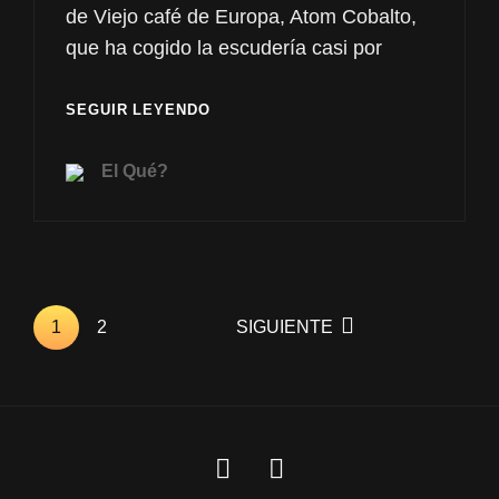
de Viejo café de Europa, Atom Cobalto,
que ha cogido la escudería casi por
V.A
SEGUIR LEYENDO
–
4TOM/57
El Qué?
<span
class="nav-
1
2
SIGUIENTE
subtitle
screen-
reader-
text">Página
</span>
https://icon-
https://icon-