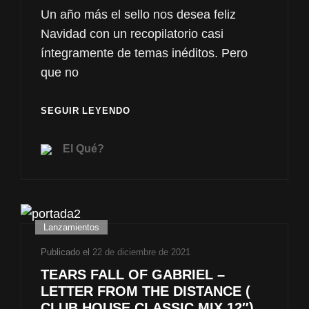
Un año más el sello nos desea feliz
Navidad con un recopilatorio casi
íntegramente de temas inéditos. Pero
que no
V.A
SEGUIR LEYENDO
–
NAVIDADES
El Qué?
23/24
EL
QUÉ?
PRODUKT
LABEL
Enlaces
Lanzamientos
de
Publicado el
22 de diciembre de 2021
categorías
TEARS FALL OF GABRIEL –
LETTER FROM THE DISTANCE (
CLUB HOUSE CLASSIC MIX 12″)