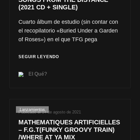
CLASSIC
(2021 CD + SINGLE)
MIX
12″)
Cuarto álbum de estudio (sin contar con
el recopilatorio «Buried Under a Garden
of Roses») en el que TFG pega
TEARS
SEGUIR LEYENDO
FALL
OF
El Qué?
GABRIEL
–
SONGS
FROM
THE
Enlaces
Lanzamientos
DISTANCE
Publicado el
14 de agosto de 2021
de
(2021
MATHEMATIQUES ARTIFICIELLES
CD
categorías
– F.G.T(FUNKY GROOVY TRAIN)
+
/WHERE AT YA MIX
SINGLE)