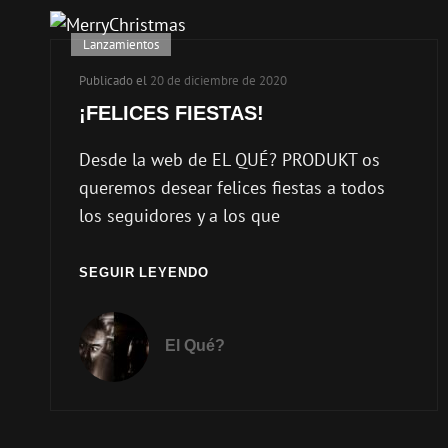
Enlaces
Lanzamientos
de
Publicado el
20 de diciembre de 2020
categorías
¡FELICES FIESTAS!
Desde la web de EL QUÉ? PRODUKT os
queremos desear felices fiestas a todos
los seguidores y a los que
¡FELICES
SEGUIR LEYENDO
FIESTAS!
El Qué?