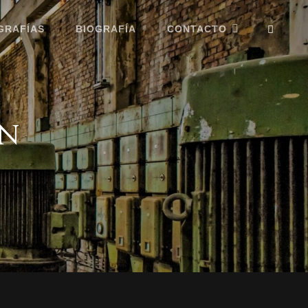
BUSC
GRAFÍAS
BIOGRAFÍA
CONTACTO
on