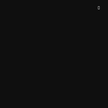
EL QUÉ? PRODUKT